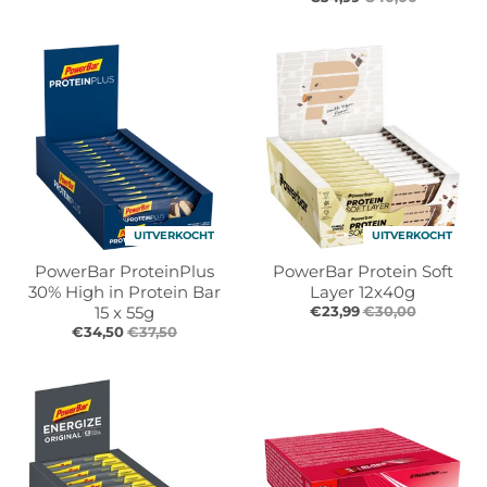
r
r
o
o
p
p
d
d
o
o
w
w
n
n
_
_
l
l
a
a
UITVERKOCHT
UITVERKOCHT
b
b
e
e
PowerBar ProteinPlus
PowerBar Protein Soft
l
l
30% High in Protein Bar
Layer 12x40g
15 x 55g
€23,99
€30,00
€34,50
€37,50