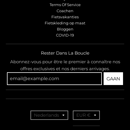
Terms Of Service
Coachen
Fietsvakanties
Fietskleding op maat
Bloggen
COVID-19
Rester Dans La Boucle
Abonnez-vous pour être le premier à connaître nos
offres exclusives et nos derniers arrivages.
GAAN
T
T
Nederlands
EUR €
r
r