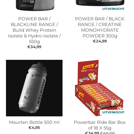
l
l
.
.
UITVERKOCHT
g
g
POWER BAR /
POWER BAR / BLACK
e
e
BLACKLINE RANGE /
RANGE / CREATINE
n
n
Build Whey Protein
MONOHYDRATE
Isolate & Hydro-Isolate /
e
e
POWDER 300g
550g
€24,99
r
r
€34,99
a
a
l
l
.
.
l
c
a
u
n
r
g
r
u
e
a
n
g
c
UITVERKOCHT
e
y
.
.
Maurten Bottle 500 ml
Powerbar Ride Bar Box
d
d
€4,95
of 18 X 55g
€34,99
€40,00