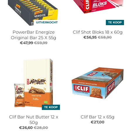
UITVERKOCHT
TE KOOP
PowerBar Energize
Clif Shot Bloks 18 x 60g
Original Bar 25 X 55g
€56,95
€58,90
€47,99
€59,99
TE KOOP
Clif Bar Nut Butter 12 x
Clif Bar 12 x 65g
50g
€27,00
€26,60
€28,00