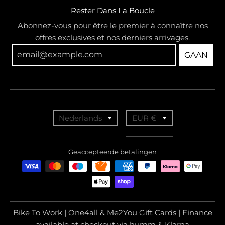
Rester Dans La Boucle
Abonnez-vous pour être le premier à connaître nos
offres exclusives et nos derniers arrivages.
GAAN
T
T
Nederlands
EUR €
r
r
a
a
Geaccepteerde betalingen
n
n
s
s
l
l
a
a
Bike To Work | One4all & Me2You Gift Cards | Finance
t
t
available at checkout via humm & Klarna