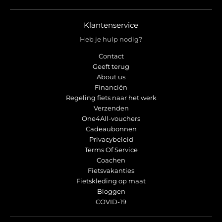
r
r
o
o
p
p
Klantenservice
d
d
Heb je hulp nodig?
o
o
w
w
Contact
n
n
Geeft terug
_
_
About us
l
l
Financiën
Regeling fiets naar het werk
a
a
Verzenden
b
b
One4All-vouchers
e
e
Cadeaubonnen
l
l
Privacybeleid
Terms Of Service
Coachen
Fietsvakanties
Fietskleding op maat
Bloggen
COVID-19