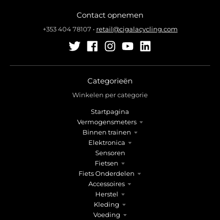
l
l
Contact opnemen
.
.
g
g
+353 404 78107
•
retail@cigalacycling.com
e
e
n
n
e
e
r
r
a
a
Categorieën
l
l
Winkelen per categorie
.
.
Startpagina
l
c
Vermogensmeters
a
u
Binnen trainen
n
r
Elektronica
g
r
Sensoren
u
e
Fietsen
a
n
Fiets Onderdelen
g
c
Accessoires
e
y
Herstel
.
.
Kleding
d
d
Voeding