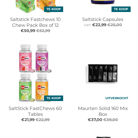
l
l
.
.
TE KOOP
TE KOOP
g
g
Saltstick Fastchews 10
Saltstick Capsules
e
e
Chew Pack Box of 12
van
€22,99
€25,00
n
n
€50,99
€53,99
e
e
r
r
a
a
l
l
.
.
l
c
a
u
n
r
g
r
u
e
TE KOOP
UITVERKOCHT
a
n
SaltStick FastChews 60
Maurten Solid 160 Mix
g
c
Tables
Box
e
y
€21,99
€22,99
€37,00
€39,00
.
.
d
d