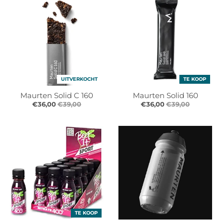
r
r
o
o
p
p
d
d
o
o
w
w
n
n
_
_
UITVERKOCHT
TE KOOP
l
l
Maurten Solid C 160
Maurten Solid 160
a
a
€36,00
€39,00
€36,00
€39,00
b
b
e
e
l
l
TE KOOP