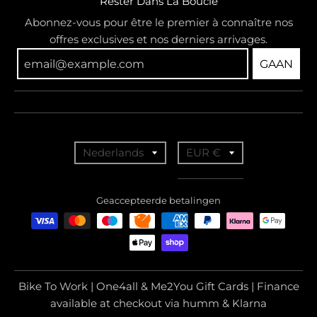
Rester Dans La Boucle
Abonnez-vous pour être le premier à connaître nos
offres exclusives et nos derniers arrivages.
GAAN
T
T
Nederlands
EUR €
r
r
a
a
Geaccepteerde betalingen
n
n
s
s
l
l
a
a
Bike To Work | One4all & Me2You Gift Cards | Finance
t
t
available at checkout via humm & Klarna