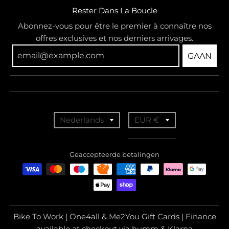
Rester Dans La Boucle
Abonnez-vous pour être le premier à connaître nos
offres exclusives et nos derniers arrivages.
GAAN
T
T
Nederlands
EUR €
r
r
a
a
Geaccepteerde betalingen
n
n
s
s
l
l
a
a
Bike To Work | One4all & Me2You Gift Cards | Finance
t
t
available at checkout via humm & Klarna