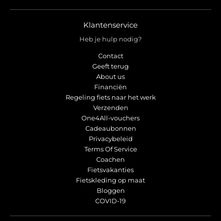
r
r
o
o
p
p
Klantenservice
d
d
Heb je hulp nodig?
o
o
w
w
Contact
n
n
Geeft terug
_
_
About us
l
l
Financiën
Regeling fiets naar het werk
a
a
Verzenden
b
b
One4All-vouchers
e
e
Cadeaubonnen
l
l
Privacybeleid
Terms Of Service
Coachen
Fietsvakanties
Fietskleding op maat
Bloggen
COVID-19