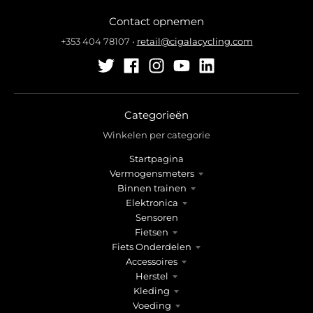
l
l
Contact opnemen
.
.
g
g
+353 404 78107
•
retail@cigalacycling.com
e
e
n
n
e
e
r
r
a
a
Categorieën
l
l
Winkelen per categorie
.
.
Startpagina
l
c
Vermogensmeters
a
u
Binnen trainen
n
r
Elektronica
g
r
Sensoren
u
e
Fietsen
a
n
Fiets Onderdelen
g
c
Accessoires
e
y
Herstel
.
.
Kleding
d
d
Voeding