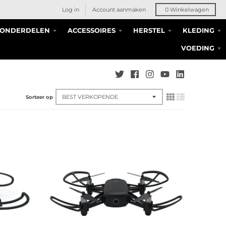
Log in
Account aanmaken
0
Winkelwagen
S ONDERDELEN
ACCESSOIRES
HERSTEL
KLEDING
VOEDING
Sorteer op