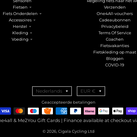
Sensoren
Regeling fiets naar het w
Fietsen
Verzenden
Fiets Onderdelen
One4All-vouchers
Accessoires
Cadeaubonnen
Herstel
Privacybeleid
Kleding
Terms Of Service
Voeding
Coachen
Fietsvakanties
Fietskleding op maat
Bloggen
COVID-19
T
T
Nederlands
EUR €
r
r
Geaccepteerde betalingen
a
a
n
n
ne4all & Me2You Gift Cards | Finance available at checkout 
s
s
© 2026, Cigala Cycling Ltd
l
l