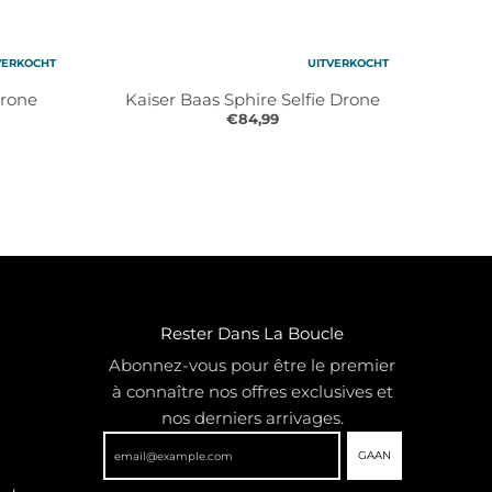
VERKOCHT
UITVERKOCHT
Drone
Kaiser Baas Sphire Selfie Drone
€84,99
Rester Dans La Boucle
Abonnez-vous pour être le premier
à connaître nos offres exclusives et
nos derniers arrivages.
GAAN