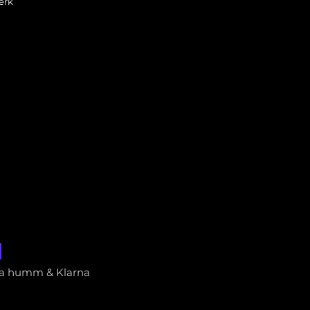
erk
via humm & Klarna