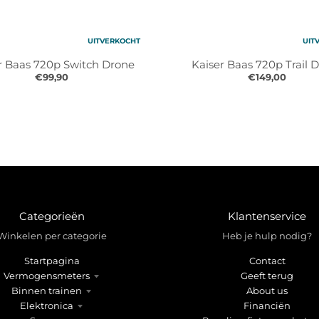
UITVERKOCHT
UIT
r Baas 720p Switch Drone
Kaiser Baas 720p Trail 
€99,90
€149,00
Categorieën
Klantenservice
Winkelen per categorie
Heb je hulp nodig?
Startpagina
Contact
Vermogensmeters
Geeft terug
Binnen trainen
About us
Elektronica
Financiën