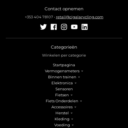
l
l
Contact opnemen
.
.
g
g
+353 404 78107
•
retail@cigalacycling.com
e
e
n
n
e
e
r
r
a
a
Categorieën
l
l
Winkelen per categorie
.
.
Startpagina
l
c
Vermogensmeters
a
u
Binnen trainen
n
r
Elektronica
g
r
Sensoren
u
e
Fietsen
a
n
Fiets Onderdelen
g
c
Accessoires
e
y
Herstel
.
.
Kleding
d
d
Voeding