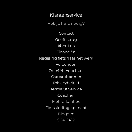
r
r
o
o
p
p
Klantenservice
d
d
Heb je hulp nodig?
o
o
w
w
Contact
n
n
Geeft terug
_
_
About us
l
l
Financiën
Regeling fiets naar het werk
a
a
Verzenden
b
b
One4All-vouchers
e
e
Cadeaubonnen
l
l
Privacybeleid
Terms Of Service
Coachen
Fietsvakanties
Fietskleding op maat
Bloggen
COVID-19