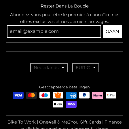
Rester Dans La Boucle
Abonnez-vous pour être le premier à connaître nos
offres exclusives et nos derniers arrivages.
GAAN
T
T
Nederlands
EUR €
r
r
a
a
Geaccepteerde betalingen
n
n
s
s
l
l
a
a
Bike To Work | One4all & Me2You Gift Cards | Finance
t
t
available at checkout via humm & Klarna