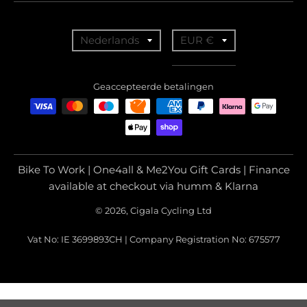
T
T
Nederlands
EUR €
r
r
a
a
Geaccepteerde betalingen
n
n
s
s
l
l
a
a
Bike To Work | One4all & Me2You Gift Cards | Finance
t
t
available at checkout via humm & Klarna
i
i
© 2026, Cigala Cycling Ltd
o
o
Vat No: IE 3699893CH | Company Registration No: 675577
n
n
m
m
i
i
s
s