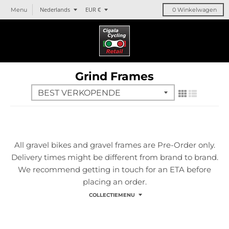
T
T
Nederlands
EUR €
Menu
0
Winkelwagen
r
r
a
a
n
n
s
s
l
l
Grind Frames
a
a
t
t
i
i
o
o
n
n
m
m
i
i
All
gravel
bikes and
gravel
frames are Pre-Order only.
s
s
Delivery times might be different from brand to brand.
s
s
We recommend getting in touch for an ETA before
i
i
placing an order.
n
n
COLLECTIEMENU
g
g
:
:
n
n