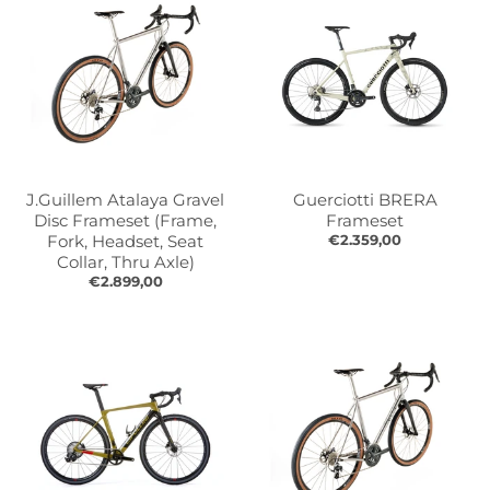
l
l
.
.
g
g
e
e
n
n
e
e
r
r
a
a
J.Guillem Atalaya Gravel
Guerciotti BRERA
l
l
Disc Frameset (Frame,
Frameset
.
.
Fork, Headset, Seat
€2.359,00
l
c
Collar, Thru Axle)
a
u
€2.899,00
n
r
g
r
u
e
a
n
g
c
e
y
.
.
d
d