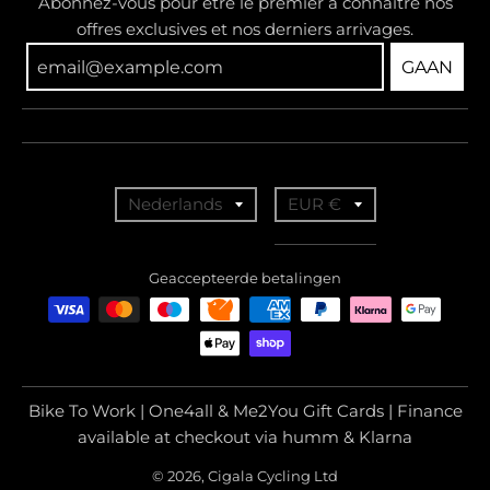
Abonnez-vous pour être le premier à connaître nos
offres exclusives et nos derniers arrivages.
GAAN
T
T
Nederlands
EUR €
r
r
a
a
Geaccepteerde betalingen
n
n
s
s
l
l
a
a
Bike To Work | One4all & Me2You Gift Cards | Finance
t
t
available at checkout via humm & Klarna
i
i
© 2026, Cigala Cycling Ltd