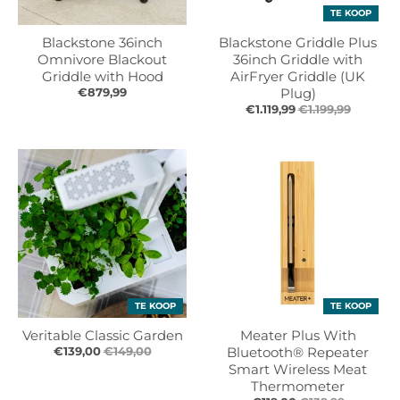
TE KOOP
Blackstone 36inch
Blackstone Griddle Plus
Omnivore Blackout
36inch Griddle with
Griddle with Hood
AirFryer Griddle (UK
€879,99
Plug)
€1.119,99
€1.199,99
TE KOOP
TE KOOP
Veritable Classic Garden
Meater Plus With
€139,00
€149,00
Bluetooth® Repeater
Smart Wireless Meat
Thermometer