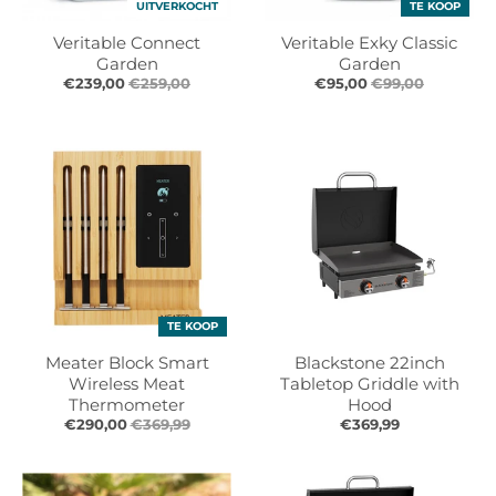
UITVERKOCHT
TE KOOP
l
l
.
.
Veritable Connect
Veritable Exky Classic
g
g
Garden
Garden
e
e
€239,00
€259,00
€95,00
€99,00
n
n
e
e
r
r
a
a
l
l
.
.
l
c
a
u
n
r
g
r
TE KOOP
u
e
Meater Block Smart
Blackstone 22inch
a
n
Wireless Meat
Tabletop Griddle with
g
c
Thermometer
Hood
e
y
€290,00
€369,99
€369,99
.
.
d
d