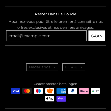
Rester Dans La Boucle
Abonnez-vous pour être le premier à connaître nos
offres exclusives et nos derniers arrivages.
GAAN
T
T
Nederlands
EUR €
r
r
a
a
Geaccepteerde betalingen
n
n
s
s
l
l