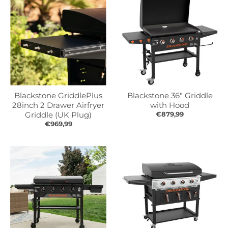
r
r
o
o
p
p
d
d
o
o
w
w
n
n
_
_
l
l
Blackstone GriddlePlus
Blackstone 36" Griddle
a
a
28inch 2 Drawer Airfryer
with Hood
b
b
Griddle (UK Plug)
€879,99
e
e
€969,99
l
l