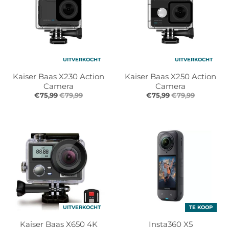
r
r
o
o
p
p
d
d
o
o
w
w
UITVERKOCHT
UITVERKOCHT
n
n
Kaiser Baas X230 Action
Kaiser Baas X250 Action
_
_
Camera
Camera
l
l
€75,99
€79,99
€75,99
€79,99
a
a
b
b
e
e
l
l
UITVERKOCHT
TE KOOP
Kaiser Baas X650 4K
Insta360 X5