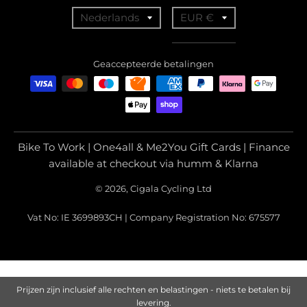
T
T
Nederlands
EUR €
r
r
a
a
Geaccepteerde betalingen
n
n
s
s
l
l
a
a
Bike To Work | One4all & Me2You Gift Cards | Finance
t
t
available at checkout via humm & Klarna
i
i
© 2026, Cigala Cycling Ltd
o
o
Vat No: IE 3699893CH | Company Registration No: 675577
n
n
m
m
i
i
s
s
Prijzen zijn inclusief alle rechten en belastingen - niets te betalen bij
s
s
levering.