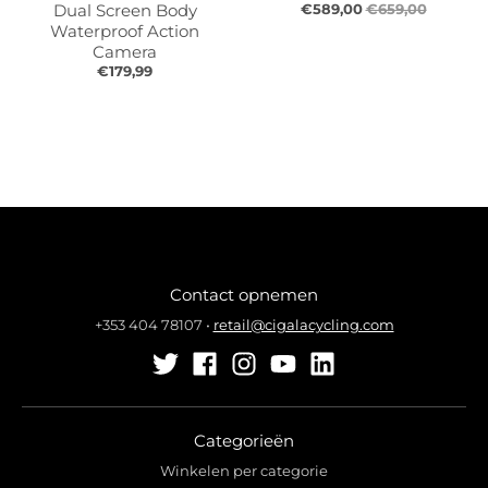
Dual Screen Body
€589,00
€659,00
Waterproof Action
Camera
€179,99
Contact opnemen
+353 404 78107
•
retail@cigalacycling.com
Categorieën
Winkelen per categorie