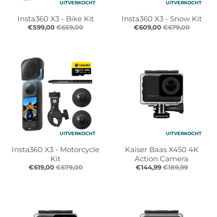
UITVERKOCHT
UITVERKOCHT
l
l
.
.
Insta360 X3 - Bike Kit
Insta360 X3 - Snow Kit
g
g
€599,00
€659,00
€609,00
€679,00
e
e
n
n
e
e
r
r
a
a
l
l
.
.
l
c
a
u
n
r
UITVERKOCHT
UITVERKOCHT
g
r
Insta360 X3 - Motorcycle
Kaiser Baas X450 4K
u
e
Kit
Action Camera
a
n
€619,00
€679,00
€144,99
€189,99
g
c
e
y
.
.
d
d