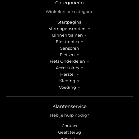
r
r
Categorieën
o
o
Winkelen per categorie
p
p
d
d
Startpagina
o
o
Vermogensmeters
w
w
Binnen trainen
n
n
Elektronica
_
_
Sensoren
l
l
Fietsen
Fiets Onderdelen
a
a
Accessoires
b
b
Herstel
e
e
Kleding
l
l
Voeding
Klantenservice
Heb je hulp nodig?
Contact
Geeft terug
About us