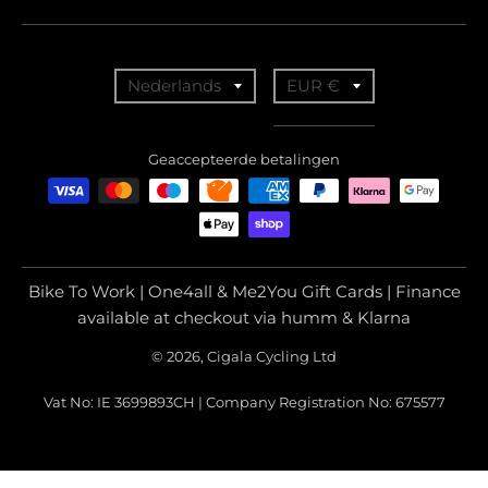
T
T
Nederlands
EUR €
r
r
a
a
Geaccepteerde betalingen
n
n
s
s
l
l
a
a
Bike To Work | One4all & Me2You Gift Cards | Finance
t
t
available at checkout via humm & Klarna
i
i
© 2026, Cigala Cycling Ltd
o
o
Vat No: IE 3699893CH | Company Registration No: 675577
n
n
m
m
i
i