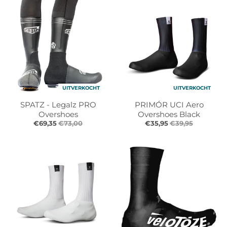
r
r
o
o
p
p
d
d
o
o
w
w
n
n
_
_
UITVERKOCHT
UITVERKOCHT
l
l
a
a
SPATZ - Legalz PRO
PRIMÓR UCI Aero
b
b
Overshoes
Overshoes Black
e
e
€69,35
€73,00
€35,95
€39,95
l
l