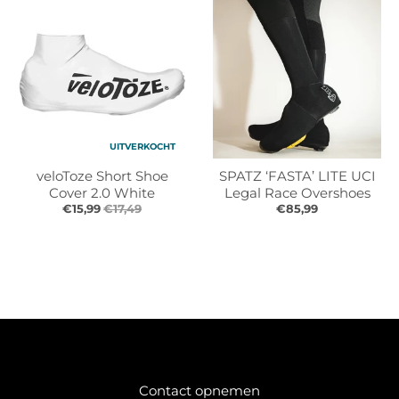
UITVERKOCHT
veloToze Short Shoe
SPATZ ‘FASTA’ LITE UCI
Cover 2.0 White
Legal Race Overshoes
€15,99
€17,49
€85,99
Contact opnemen