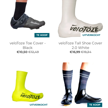
TE KOOP
UITVERKOCHT
veloToze Toe Cover -
veloToze Tall Shoe Cover
Black
2.0 White
€10,50
€12,49
€16,99
€19,34
UITVERKOCHT
TE KOOP