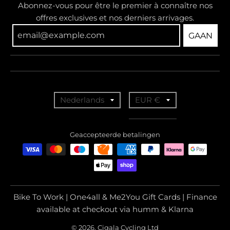
Abonnez-vous pour être le premier à connaître nos
offres exclusives et nos derniers arrivages.
GAAN
T
T
Nederlands
EUR €
r
r
a
a
Geaccepteerde betalingen
n
n
s
s
l
l
a
a
Bike To Work | One4all & Me2You Gift Cards | Finance
t
t
available at checkout via humm & Klarna
i
i
© 2026, Cigala Cycling Ltd