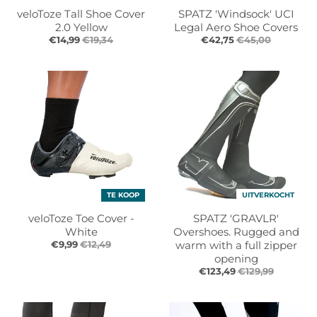
veloToze Tall Shoe Cover
SPATZ 'Windsock' UCI
2.0 Yellow
Legal Aero Shoe Covers
€14,99
€19,34
€42,75
€45,00
TE KOOP
UITVERKOCHT
veloToze Toe Cover -
SPATZ 'GRAVLR'
White
Overshoes. Rugged and
€9,99
€12,49
warm with a full zipper
opening
€123,49
€129,99