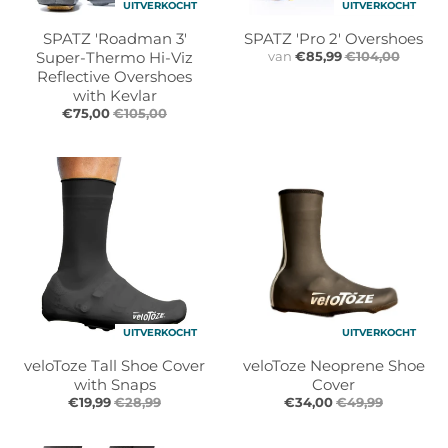
UITVERKOCHT
UITVERKOCHT
l
l
.
.
SPATZ 'Roadman 3'
SPATZ 'Pro 2' Overshoes
g
g
Super-Thermo Hi-Viz
van
€85,99
€104,00
e
e
Reflective Overshoes
with Kevlar
n
n
€75,00
€105,00
e
e
r
r
a
a
l
l
.
.
l
c
a
u
n
r
g
r
u
e
UITVERKOCHT
UITVERKOCHT
a
n
g
c
veloToze Tall Shoe Cover
veloToze Neoprene Shoe
e
y
with Snaps
Cover
€19,99
€28,99
€34,00
€49,99
.
.
d
d