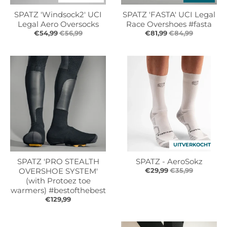
SPATZ 'Windsock2' UCI
SPATZ 'FASTA' UCI Legal
Legal Aero Oversocks
Race Overshoes #fasta
€54,99
€56,99
€81,99
€84,99
UITVERKOCHT
SPATZ 'PRO STEALTH
SPATZ - AeroSokz
OVERSHOE SYSTEM'
€29,99
€35,99
(with Protoez toe
warmers) #bestofthebest
€129,99