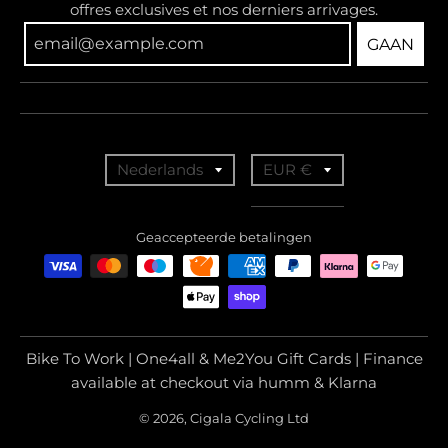
offres exclusives et nos derniers arrivages.
GAAN
T
T
Nederlands
EUR €
r
r
a
a
Geaccepteerde betalingen
n
n
s
s
l
l
a
a
Bike To Work | One4all & Me2You Gift Cards | Finance
t
t
available at checkout via humm & Klarna
i
i
© 2026, Cigala Cycling Ltd
o
o