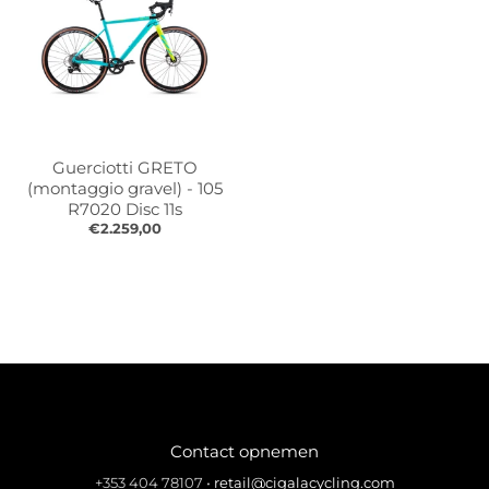
Guerciotti GRETO
(montaggio gravel) - 105
R7020 Disc 11s
€2.259,00
Contact opnemen
+353 404 78107
•
retail@cigalacycling.com