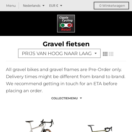
T
T
Nederlands
EUR €
Menu
0
Winkelwagen
r
r
a
a
n
n
s
s
l
l
Gravel fietsen
a
a
t
t
i
i
o
o
All gravel bikes and gravel frames are Pre-Order only.
n
n
Delivery times might be different from brand to brand.
m
m
i
i
We recommend getting in touch for an ETA before
s
s
placing an order.
s
s
COLLECTIEMENU
i
i
n
n
g
g
:
:
n
n