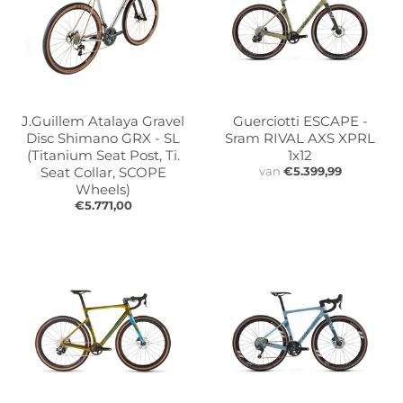
l
l
.
.
g
g
e
e
n
n
e
e
J.Guillem Atalaya Gravel
Guerciotti ESCAPE -
r
r
Disc Shimano GRX - SL
Sram RIVAL AXS XPRL
a
a
(Titanium Seat Post, Ti.
1x12
l
l
Seat Collar, SCOPE
van
€5.399,99
.
.
Wheels)
l
€5.771,00
c
a
u
n
r
g
r
u
e
a
n
g
c
e
y
.
.
d
d