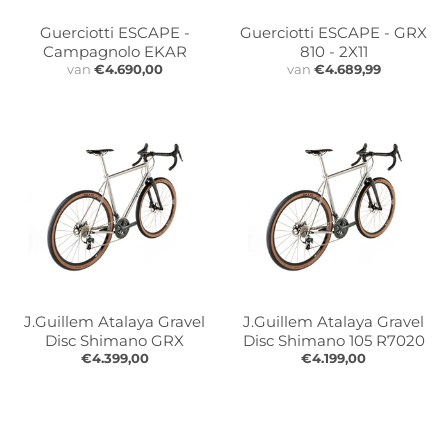
r
r
o
o
Guerciotti ESCAPE -
Guerciotti ESCAPE - GRX
p
p
Campagnolo EKAR
810 - 2X11
d
d
van
€4.690,00
van
€4.689,99
o
o
w
w
n
n
_
_
l
l
a
a
b
b
e
e
l
l
J.Guillem Atalaya Gravel
J.Guillem Atalaya Gravel
Disc Shimano GRX
Disc Shimano 105 R7020
€4.399,00
€4.199,00