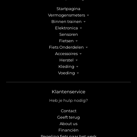
r
r
o
o
Startpagina
p
p
Vermogensmeters
d
d
Binnen trainen
o
o
Elektronica
w
w
Sensoren
n
n
Fietsen
_
_
Fiets Onderdelen
Accessoires
l
l
Herstel
a
a
Kleding
b
b
Voeding
e
e
l
l
Klantenservice
Heb je hulp nodig?
Contact
Geeft terug
About us
Financiën
Regeling fiets naar het werk