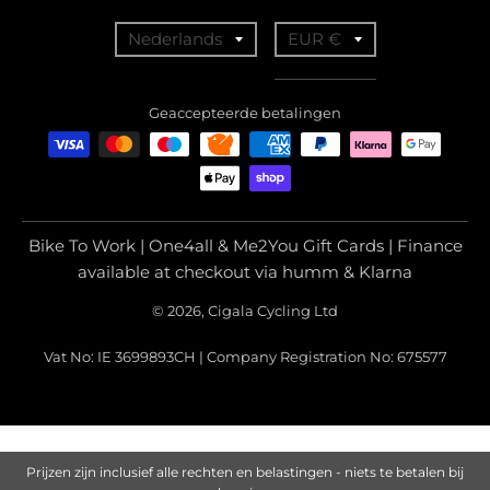
T
T
Nederlands
EUR €
r
r
a
a
Geaccepteerde betalingen
n
n
s
s
l
l
a
a
Bike To Work | One4all & Me2You Gift Cards | Finance
t
t
available at checkout via humm & Klarna
i
i
© 2026, Cigala Cycling Ltd
o
o
Vat No: IE 3699893CH | Company Registration No: 675577
n
n
m
m
i
i
s
s
Prijzen zijn inclusief alle rechten en belastingen - niets te betalen bij