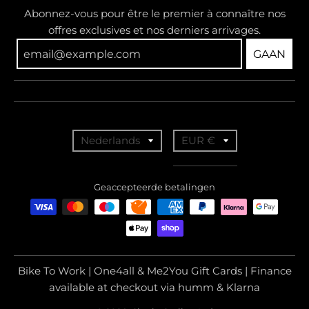
Abonnez-vous pour être le premier à connaître nos
offres exclusives et nos derniers arrivages.
GAAN
T
T
Nederlands
EUR €
r
r
a
a
Geaccepteerde betalingen
n
n
s
s
l
l
a
a
Bike To Work | One4all & Me2You Gift Cards | Finance
t
t
available at checkout via humm & Klarna
i
i