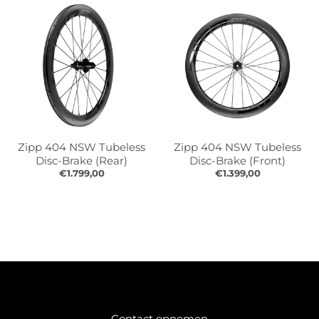
r
r
o
o
p
p
d
d
o
o
w
w
n
n
_
_
l
l
a
a
Zipp 404 NSW Tubeless
Zipp 404 NSW Tubeless
b
b
Disc-Brake (Rear)
Disc-Brake (Front)
e
e
€1.799,00
€1.399,00
l
l
Contact opnemen