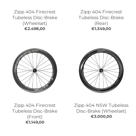
l
l
.
.
Zipp 404 Firecrest
Zipp 404 Firecrest
g
g
Tubeless Disc-Brake
Tubeless Disc-Brake
e
e
(Wheelset)
(Rear)
€2.498,00
€1.349,00
n
n
e
e
r
r
a
a
l
l
.
.
l
c
a
u
n
r
g
r
u
e
a
n
Zipp 404 Firecrest
Zipp 404 NSW Tubeless
g
c
Tubeless Disc-Brake
Disc-Brake (Wheelset)
e
y
(Front)
€3.000,00
€1.149,00
.
.
d
d