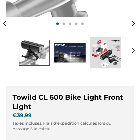
r
r
.
.
g
g
e
e
n
n
e
e
r
r
a
a
l
l
.
.
l
c
a
u
n
r
g
r
Towild CL 600 Bike Light Front
u
e
Light
a
n
g
c
€39,99
e
y
Taxes incluses.
Frais d'expédition
calculés lors du
.
.
passage à la caisse.
d
d