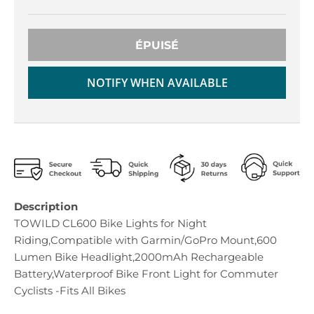
r
r
o
o
p
p
ÉPUISÉ
d
d
o
o
w
w
NOTIFY WHEN AVAILABLE
n
n
_
_
l
l
a
a
b
b
e
e
l
l
Description
TOWILD CL600 Bike Lights for Night
Riding,Compatible with Garmin/GoPro Mount,600
Lumen Bike Headlight,2000mAh Rechargeable
Battery,Waterproof Bike Front Light for Commuter
Cyclists -Fits All Bikes