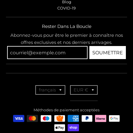
Blog
COVID-19
Rester Dans La Boucle
Abonnez-vous pour être le premier à connaître nos
offres exclusives et nos derniers arrivages.
SOUMETTRE
T
T
français
EUR €
r
r
a
a
Méthodes de paiement acceptées
n
n
s
s