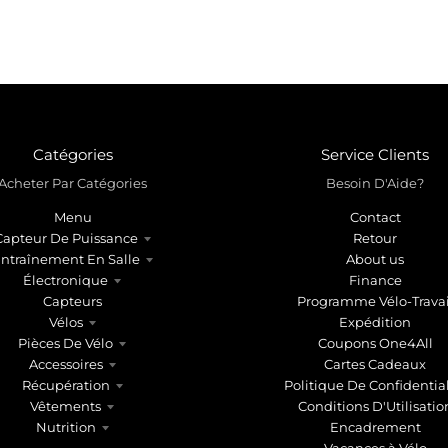
Catégories
Service Clients
Acheter Par Catégories
Besoin D'Aide?
Menu
Contact
Capteur De Puissance
Retour
ntraînement En Salle
About us
Électronique
Finance
Capteurs
Programme Vélo-Travai
Vélos
Expédition
Pièces De Vélo
Coupons One4All
Accessoires
Cartes Cadeaux
Récupération
Politique De Confidential
Vêtements
Conditions D'Utilisatio
Nutrition
Encadrement