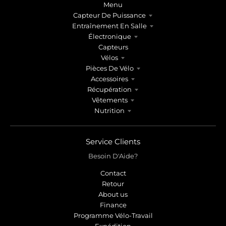
r
r
Menu
o
o
Capteur De Puissance
p
p
Entraînement En Salle
d
d
Électronique
o
o
Capteurs
w
w
Vélos
n
n
Pièces De Vélo
_
_
Accessoires
l
l
Récupération
a
a
Vêtements
Nutrition
b
b
e
e
l
l
Service Clients
Besoin D'Aide?
Contact
Retour
About us
Finance
Programme Vélo-Travail