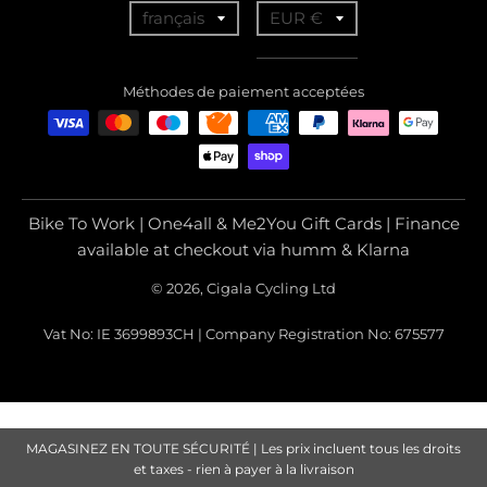
T
T
français
EUR €
r
r
a
a
Méthodes de paiement acceptées
n
n
s
s
l
l
a
a
Bike To Work | One4all & Me2You Gift Cards | Finance
t
t
available at checkout via humm & Klarna
i
i
© 2026, Cigala Cycling Ltd
o
o
Vat No: IE 3699893CH | Company Registration No: 675577
n
n
m
m
i
i
s
s
MAGASINEZ EN TOUTE SÉCURITÉ | Les prix incluent tous les droits
s
s
et taxes - rien à payer à la livraison