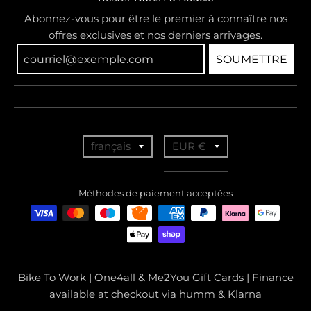
Abonnez-vous pour être le premier à connaître nos
offres exclusives et nos derniers arrivages.
SOUMETTRE
T
T
français
EUR €
r
r
a
a
Méthodes de paiement acceptées
n
n
s
s
l
l
a
a
Bike To Work | One4all & Me2You Gift Cards | Finance
t
t
available at checkout via humm & Klarna