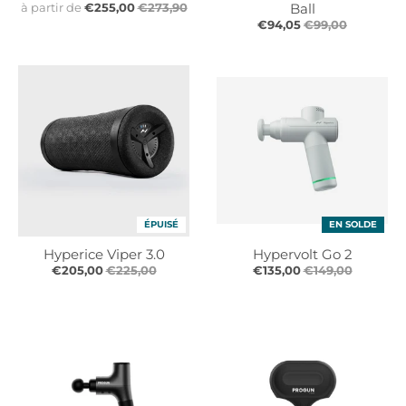
à partir de
€255,00
€273,90
Ball
€94,05
€99,00
ÉPUISÉ
EN SOLDE
Hyperice Viper 3.0
Hypervolt Go 2
€205,00
€225,00
€135,00
€149,00