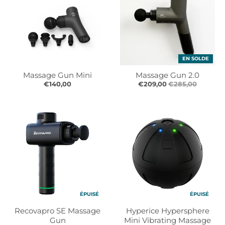
r
r
o
o
p
p
d
d
o
o
w
w
EN SOLDE
n
n
Massage Gun Mini
Massage Gun 2.0
_
_
€140,00
€209,00
€285,00
l
l
a
a
b
b
e
e
l
l
ÉPUISÉ
ÉPUISÉ
Recovapro SE Massage
Hyperice Hypersphere
Gun
Mini Vibrating Massage