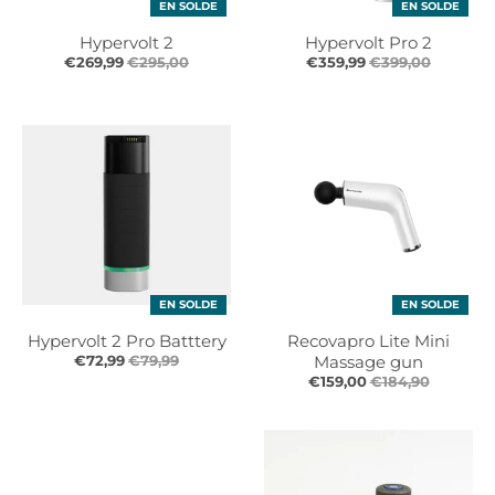
EN SOLDE
EN SOLDE
r
r
.
.
Hypervolt 2
Hypervolt Pro 2
g
g
€269,99
€295,00
€359,99
€399,00
e
e
n
n
e
e
r
r
a
a
l
l
.
.
l
c
a
u
n
r
EN SOLDE
EN SOLDE
g
r
Hypervolt 2 Pro Batttery
Recovapro Lite Mini
u
e
€72,99
€79,99
Massage gun
a
n
€159,00
€184,90
g
c
e
y
.
.
d
d