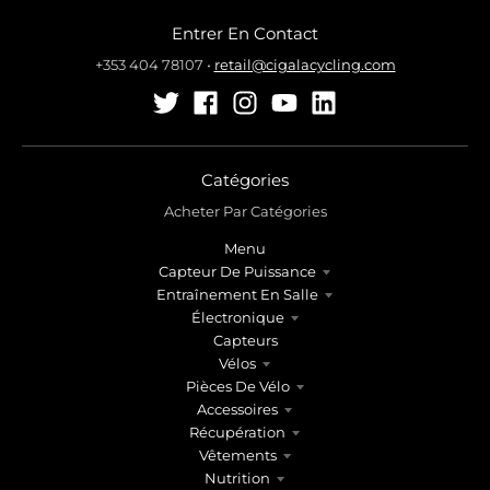
r
r
Entrer En Contact
.
.
g
g
+353 404 78107
•
retail@cigalacycling.com
e
e
n
n
e
e
r
r
a
a
Catégories
l
l
Acheter Par Catégories
.
.
Menu
l
c
Capteur De Puissance
a
u
Entraînement En Salle
n
r
Électronique
g
r
Capteurs
u
e
Vélos
a
n
Pièces De Vélo
g
c
Accessoires
e
y
Récupération
.
.
Vêtements
d
d
Nutrition