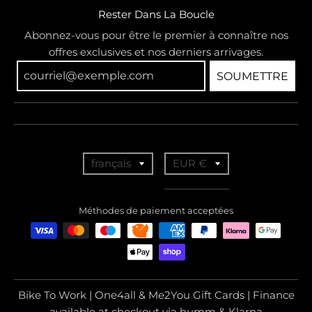
Rester Dans La Boucle
Abonnez-vous pour être le premier à connaître nos
offres exclusives et nos derniers arrivages.
SOUMETTRE
T
T
français
EUR €
r
r
a
a
Méthodes de paiement acceptées
n
n
s
s
l
l
a
a
Bike To Work | One4all & Me2You Gift Cards | Finance
t
t
available at checkout via humm & Klarna