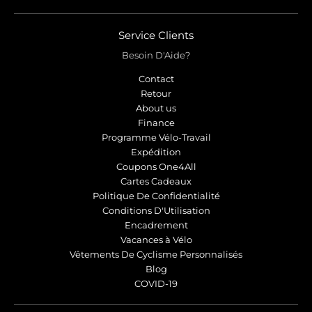
r
r
o
o
p
p
Service Clients
d
d
Besoin D'Aide?
o
o
w
w
Contact
n
n
Retour
_
_
About us
l
l
Finance
Programme Vélo-Travail
a
a
Expédition
b
b
Coupons One4All
e
e
Cartes Cadeaux
l
l
Politique De Confidentialité
Conditions D'Utilisation
Encadrement
Vacances à Vélo
Vêtements De Cyclisme Personnalisés
Blog
COVID-19