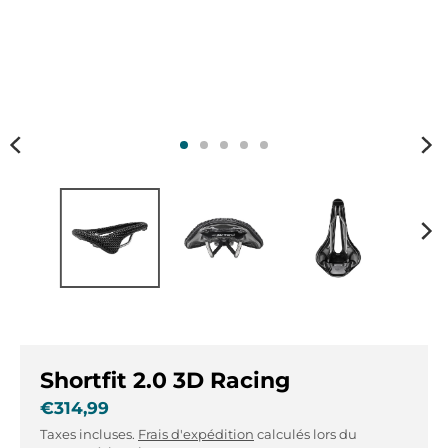
r
r
.
.
g
g
e
e
n
n
e
e
r
r
a
a
l
l
.
.
l
c
a
u
n
r
g
r
u
e
a
n
g
c
Shortfit 2.0 3D Racing
e
y
.
.
€314,99
d
d
Taxes incluses.
Frais d'expédition
calculés lors du