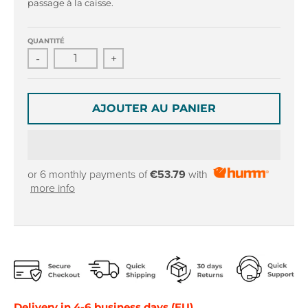
r
r
passage à la caisse.
o
o
p
p
QUANTITÉ
d
d
-
+
o
o
w
w
n
n
_
_
AJOUTER AU PANIER
l
l
a
a
b
b
e
e
or 6 monthly payments of
€53.79
with
l
l
more info
Delivery in 4-6 business days (EU)