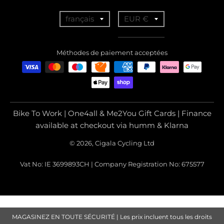
T
T
français
EUR €
r
r
a
a
Méthodes de paiement acceptées
n
n
s
s
l
l
a
a
Bike To Work | One4all & Me2You Gift Cards | Finance
t
t
available at checkout via humm & Klarna
i
i
© 2026, Cigala Cycling Ltd
o
o
Vat No: IE 3699893CH | Company Registration No: 675577
n
n
m
m
i
i
s
s
MAGASINEZ EN TOUTE SÉCURITÉ | Les prix incluent tous les droits