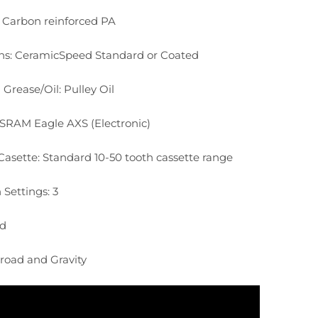
: Carbon reinforced PA
ns: CeramicSpeed Standard or Coated
rease/Oil: Pulley Oil
 SRAM Eagle AXS (Electronic)
Casette: Standard 10-50 tooth cassette range
 Settings: 3
ed
-road and Gravity