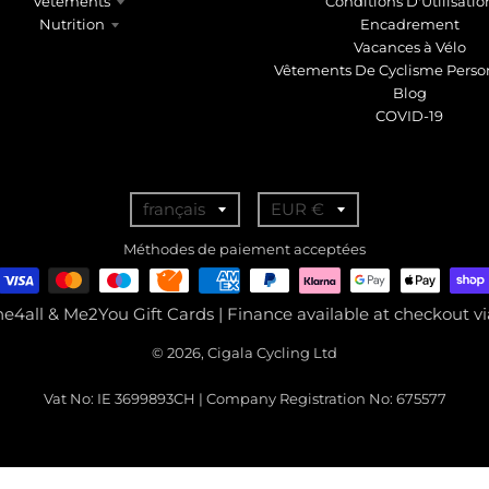
Vêtements
Conditions D'Utilisatio
Nutrition
Encadrement
Vacances à Vélo
Vêtements De Cyclisme Perso
Blog
COVID-19
T
T
français
EUR €
r
r
Méthodes de paiement acceptées
a
a
n
n
ne4all & Me2You Gift Cards | Finance available at checkout 
s
s
© 2026, Cigala Cycling Ltd
l
l
a
a
Vat No: IE 3699893CH | Company Registration No: 675577
t
t
i
i