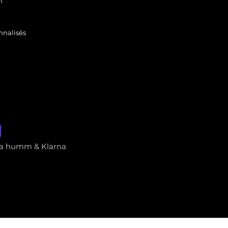
n
nnalisés
via humm & Klarna