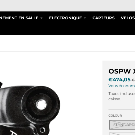
NEMENT EN SALLE
ÉLECTRONIQUE
CAPTEURS
VÉLOS
OSPW X
€474,05
€
Vous économ
Taxes incluse
caisse.
COLOUR
STANDARD