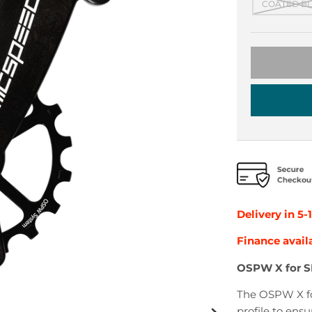
COATED B
Delivery in 5-
Finance avail
OSPW X for 
The OSPW X fo
profile to ens