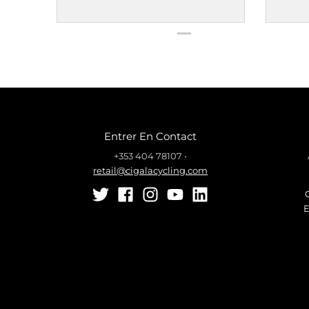
Entrer En Contact
+353 404 78107
•
retail@cigalacycling.com
E