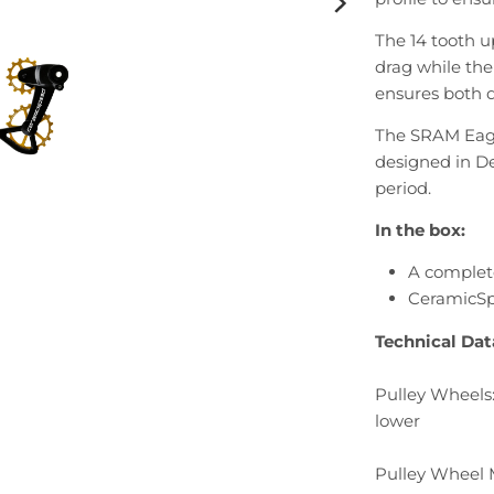
The 14 tooth u
drag while the
ensures both d
The SRAM Eagl
designed in D
period.
In the box:
A complet
CeramicSpe
Technical Dat
Pulley Wheels
lower
Pulley Wheel 