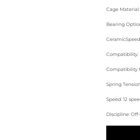
Cage Material
Bearing Optio
CeramicSpeed G
Compatibility:
Compatibility 
Spring Tension
Speed: 12 spe
Discipline: Off