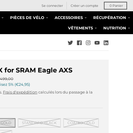
Se connecter
Créer un compte
0
Panier
PIÈCES DE VÉLO
ACCESSOIRES
RÉCUPÉRATION
VÊTEMENTS
NUTRITION
 for SRAM Eagle AXS
499,00
isez
5%
€24,95
s.
Frais d'expédition
calculés lors du passage à la
 GOLD
STANDARD BLACK
COATED GOLD