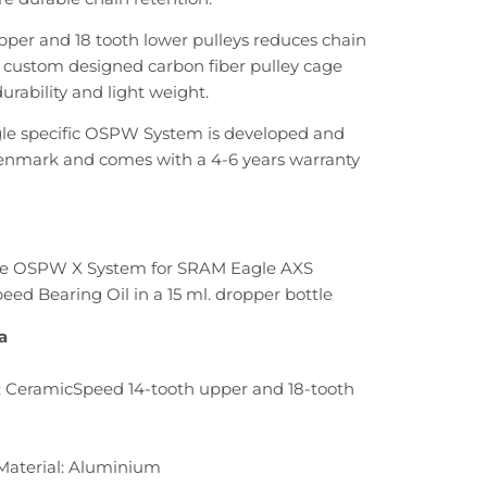
pper and 18 tooth lower pulleys reduces chain
 custom designed carbon fiber pulley cage
urability and light weight.
e specific OSPW System is developed and
enmark and comes with a 4-6 years warranty
e OSPW X System for SRAM Eagle AXS
ed Bearing Oil in a 15 ml. dropper bottle
a
: CeramicSpeed 14-tooth upper and 18-tooth
Material: Aluminium