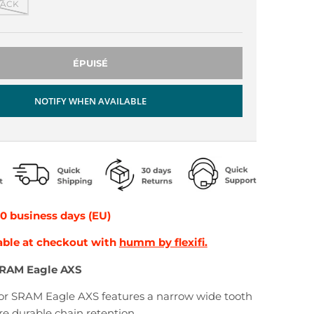
LACK
ÉPUISÉ
NOTIFY WHEN AVAILABLE
10 business days (EU)
able at checkout with
humm by flexifi.
SRAM Eagle AXS
r SRAM Eagle AXS features a narrow wide tooth
ure durable chain retention.