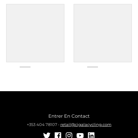
Entrer En Contact
+353 404 78107
•
retail@cigalacycling.com