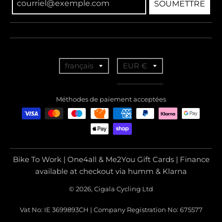
SOUMETTRE
T
T
français
EUR €
r
r
a
a
Méthodes de paiement acceptées
n
n
s
s
l
l
a
a
Bike To Work | One4all & Me2You Gift Cards | Finance
t
t
available at checkout via humm & Klarna
i
i
© 2026, Cigala Cycling Ltd
o
o
Vat No: IE 3699893CH | Company Registration No: 675577
n
n