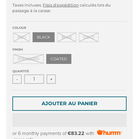
r
r
Taxes incluses.
Frais d'expédition
calculés lors du
o
o
passage à la caisse.
p
p
d
d
o
o
COLOUR
w
w
RED
BLACK
BLUE
GOLD
n
n
_
_
FINISH
l
l
STANDARD
COATED
a
a
b
b
QUANTITÉ
e
e
-
+
l
l
AJOUTER AU PANIER
or 6 monthly payments of
€83.22
with