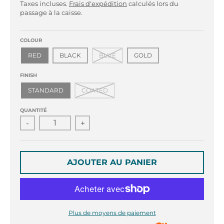
r
r
Taxes incluses.
Frais d'expédition
calculés lors du
o
o
passage à la caisse.
p
p
d
d
COLOUR
o
o
w
w
RED
BLACK
BLUE
GOLD
n
n
FINISH
_
_
l
l
STANDARD
COATED
a
a
b
b
QUANTITÉ
e
e
-
+
l
l
AJOUTER AU PANIER
Plus de moyens de paiement