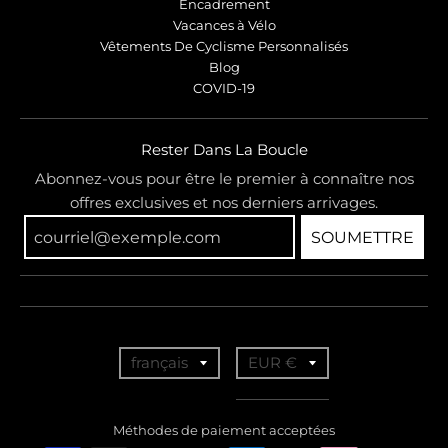
Encadrement
Vacances à Vélo
Vêtements De Cyclisme Personnalisés
Blog
COVID-19
Rester Dans La Boucle
Abonnez-vous pour être le premier à connaître nos
offres exclusives et nos derniers arrivages.
SOUMETTRE
T
T
français
EUR €
r
r
a
a
Méthodes de paiement acceptées