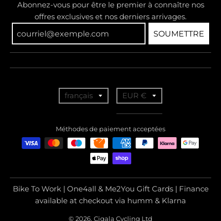
Abonnez-vous pour être le premier à connaître nos
offres exclusives et nos derniers arrivages.
SOUMETTRE
T
T
français
EUR €
r
r
a
a
Méthodes de paiement acceptées
n
n
s
s
l
l
a
a
Bike To Work | One4all & Me2You Gift Cards | Finance
t
t
available at checkout via humm & Klarna
i
i
© 2026, Cigala Cycling Ltd