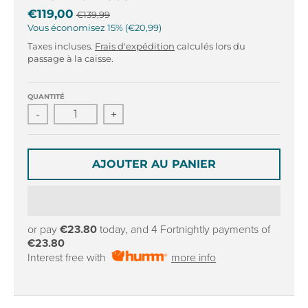
r
r
€119,00
€139,99
o
o
Vous économisez
15%
€20,99
p
p
d
d
Taxes incluses.
Frais d'expédition
calculés lors du
passage à la caisse.
o
o
w
w
n
n
QUANTITÉ
_
_
-
+
l
l
a
a
b
b
AJOUTER AU PANIER
e
e
l
l
or pay
€23.80
today, and 4 Fortnightly payments of
€23.80
Interest free with
more info