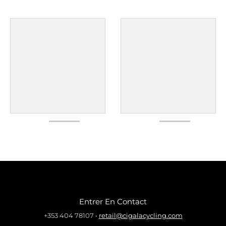
Entrer En Contact
+353 404 78107
•
retail@cigalacycling.com