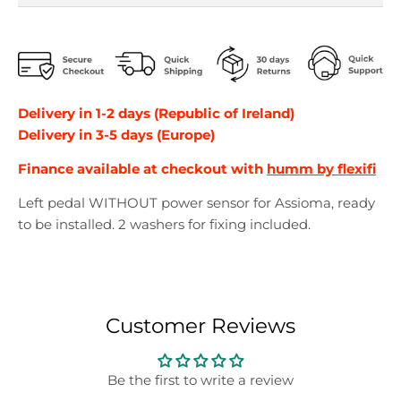
r
r
o
o
p
p
d
d
o
o
w
w
Delivery in 1-2 days (Republic of Ireland)
n
n
Delivery in 3-5 days (Europe)
_
_
l
l
Finance available at checkout with
humm by flexifi
a
a
b
b
Left pedal WITHOUT power sensor for Assioma, ready
e
e
to be installed. 2 washers for fixing included.
l
l
Customer Reviews
Be the first to write a review