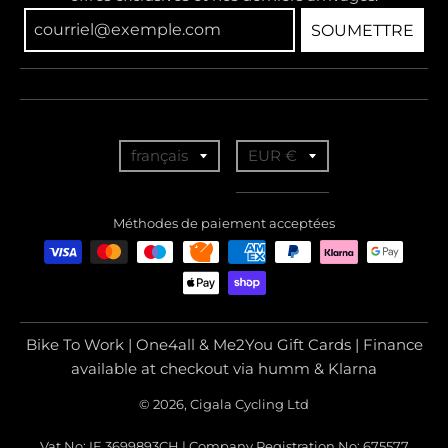
SOUMETTRE
T
T
français
EUR €
r
r
a
a
Méthodes de paiement acceptées
n
n
s
s
l
l
a
a
Bike To Work | One4all & Me2You Gift Cards | Finance
t
t
available at checkout via humm & Klarna
i
i
© 2026, Cigala Cycling Ltd
o
o
Vat No: IE 3699893CH | Company Registration No: 675577