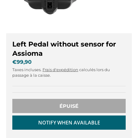
r
r
.
.
g
g
e
e
n
n
e
e
Left Pedal without sensor for
r
r
a
a
Assioma
l
l
€99,90
.
.
Taxes incluses.
Frais d'expédition
calculés lors du
l
c
passage à la caisse.
a
u
n
r
g
r
u
e
a
n
ÉPUISÉ
g
c
e
y
NOTIFY WHEN AVAILABLE
.
.
d
d