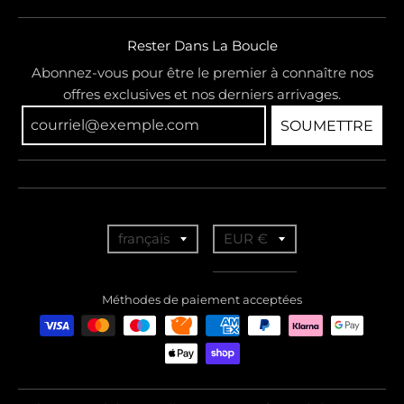
Rester Dans La Boucle
Abonnez-vous pour être le premier à connaître nos
offres exclusives et nos derniers arrivages.
SOUMETTRE
T
T
français
EUR €
r
r
a
a
Méthodes de paiement acceptées
n
n
s
s
l
l
a
a