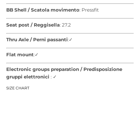
BB Shell / Scatola movimento
: Pressfit
Seat post / Reggisella
: 27.2
Thru Axle / Perni passanti
:✓
Flat mount
:✓
Electronic groups preparation / Predisposizione
gruppi elettronici
: ✓
SIZE CHART