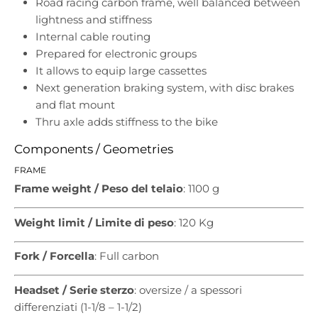
Road racing carbon frame, well balanced between
lightness and stiffness
Internal cable routing
Prepared for electronic groups
It allows to equip large cassettes
Next generation braking system, with disc brakes
and flat mount
Thru axle adds stiffness to the bike
Components / Geometries
FRAME
Frame weight / Peso del telaio
: 1100 g
Weight limit / Limite di peso
: 120 Kg
Fork / Forcella
: Full carbon
Headset / Serie sterzo
: oversize / a spessori
differenziati (1-1/8 – 1-1/2)