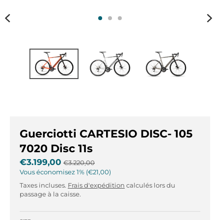
r
r
.
.
g
g
e
e
n
n
e
e
r
r
a
a
l
l
.
.
l
c
a
u
Guerciotti CARTESIO DISC- 105
n
r
g
r
7020 Disc 11s
u
e
€3.199,00
€3.220,00
a
n
Vous économisez
1%
€21,00
g
c
Taxes incluses.
Frais d'expédition
calculés lors du
e
y
passage à la caisse.
.
.
d
d