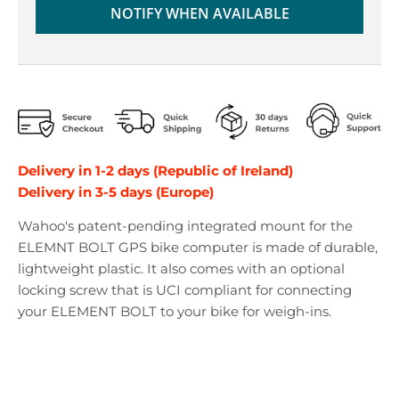
r
r
NOTIFY WHEN AVAILABLE
o
o
p
p
d
d
o
o
w
w
n
n
_
_
l
l
Delivery in 1-2 days (Republic of Ireland)
a
a
Delivery in 3-5 days (Europe)
b
b
e
e
Wahoo's patent-pending integrated mount for the
l
l
ELEMNT BOLT GPS bike computer is made of durable,
lightweight plastic. It also comes with an optional
locking screw that is UCI compliant for connecting
your ELEMENT BOLT to your bike for weigh-ins.