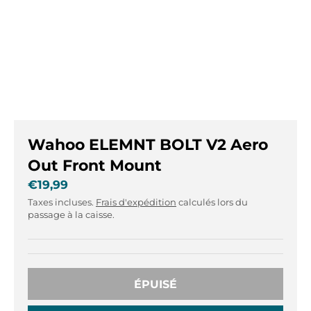
r
r
.
.
g
g
e
e
n
n
e
e
r
r
a
a
l
l
Wahoo ELEMNT BOLT V2 Aero
.
.
l
c
Out Front Mount
a
u
€19,99
n
r
Taxes incluses.
Frais d'expédition
calculés lors du
g
r
passage à la caisse.
u
e
a
n
g
c
e
y
.
.
ÉPUISÉ
d
d