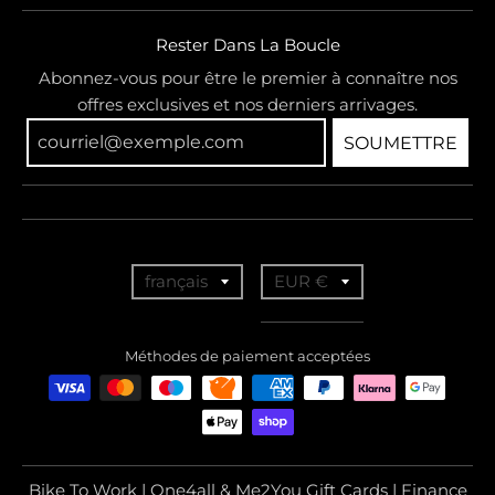
Rester Dans La Boucle
Abonnez-vous pour être le premier à connaître nos
offres exclusives et nos derniers arrivages.
SOUMETTRE
T
T
français
EUR €
r
r
a
a
Méthodes de paiement acceptées
n
n
s
s
l
l
a
a
Bike To Work | One4all & Me2You Gift Cards | Finance