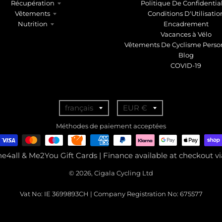
Récupération
Politique De Confidential
Vêtements
Conditions D'Utilisatio
Nutrition
Encadrement
Vacances à Vélo
Vêtements De Cyclisme Perso
Blog
COVID-19
T
T
français
EUR €
r
r
Méthodes de paiement acceptées
a
a
n
n
ne4all & Me2You Gift Cards | Finance available at checkout 
s
s
© 2026, Cigala Cycling Ltd
l
l
a
a
Vat No: IE 3699893CH | Company Registration No: 675577
t
t