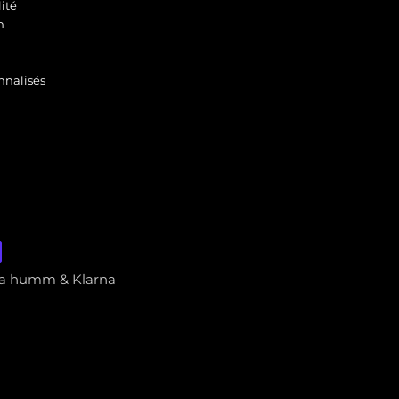
ité
n
nnalisés
via humm & Klarna