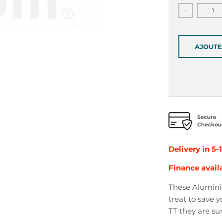
-
AJOUTE
Delivery in 5-
Finance avail
These Alumini
treat to save 
TT they are su