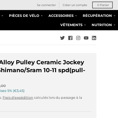
Se connecter
Créer un compte
0
Panier
PIÈCES DE VÉLO
ACCESSOIRES
RÉCUPÉRATION
VÊTEMENTS
NUTRITION
Alloy Pulley Ceramic Jockey
himano/Sram 10-11 spd(pull-
,00
isez
5%
€3,45
s.
Frais d'expédition
calculés lors du passage à la