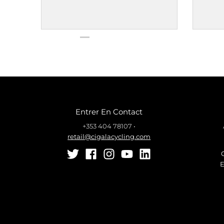
Entrer En Contact
+353 404 78107
•
retail@cigalacycling.com
E