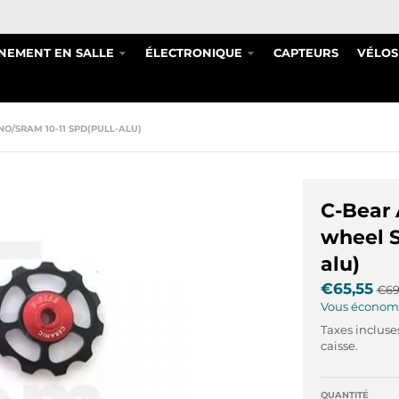
NEMENT EN SALLE
ÉLECTRONIQUE
CAPTEURS
VÉLOS
O/SRAM 10-11 SPD(PULL-ALU)
C-Bear 
wheel S
alu)
€65,55
€69
Vous économ
Taxes incluse
caisse.
QUANTITÉ