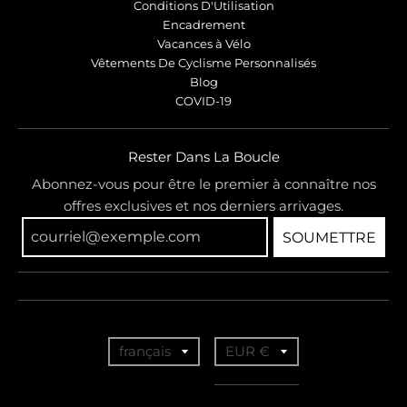
Conditions D'Utilisation
Encadrement
Vacances à Vélo
Vêtements De Cyclisme Personnalisés
Blog
COVID-19
Rester Dans La Boucle
Abonnez-vous pour être le premier à connaître nos
offres exclusives et nos derniers arrivages.
SOUMETTRE
T
T
français
EUR €
r
r
a
a