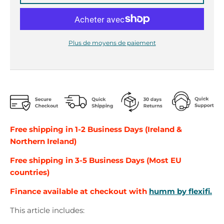
r
r
o
o
p
p
d
d
Plus de moyens de paiement
o
o
w
w
n
n
_
_
l
l
a
a
b
b
e
e
Free shipping in 1-2 Business Days (Ireland &
l
l
Northern Ireland)
Free shipping in 3-5 Business Days (Most EU
countries)
Finance available at checkout with
humm by flexifi.
This article includes: