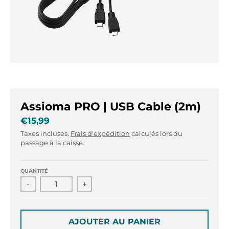
r
r
.
.
g
g
e
e
n
n
e
e
r
r
a
a
l
l
Assioma PRO | USB Cable (2m)
.
.
l
c
€15,99
a
u
Taxes incluses.
Frais d'expédition
calculés lors du
n
r
passage à la caisse.
g
r
u
e
QUANTITÉ
a
n
-
+
g
c
e
y
.
.
d
d
AJOUTER AU PANIER