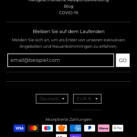
Blog
COVID-19
Bleiben Sie auf dem Laufenden
Melden Sie sich an, um als Erster von unseren exklusiven
Angeboten und Neuankömmlingen zu erfahren.
GO
T
T
Deutsch
EUR €
r
r
a
a
Akzeptierte Zahlungen
n
n
s
s