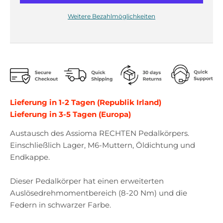
r
r
o
o
Weitere Bezahlmöglichkeiten
p
p
d
d
o
o
w
w
n
n
_
_
l
l
a
a
Lieferung in 1-2 Tagen (Republik Irland)
b
b
Lieferung in 3-5 Tagen (Europa)
e
e
l
l
Austausch des Assioma RECHTEN Pedalkörpers.
Einschließlich Lager, M6-Muttern, Öldichtung und
Endkappe.
Dieser Pedalkörper hat einen erweiterten
Auslösedrehmomentbereich (8-20 Nm) und die
Federn in schwarzer Farbe.