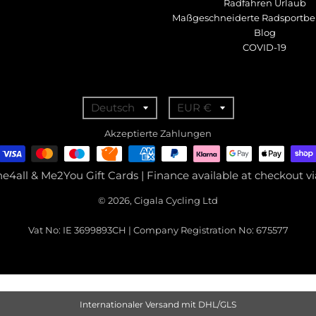
Radfahren Urlaub
Maßgeschneiderte Radsportbe
Blog
COVID-19
T
T
Deutsch
EUR €
r
r
Akzeptierte Zahlungen
a
a
n
n
ne4all & Me2You Gift Cards | Finance available at checkout 
s
s
© 2026, Cigala Cycling Ltd
l
l
a
a
Vat No: IE 3699893CH | Company Registration No: 675577
t
t
i
i
o
o
Internationaler Versand mit DHL/GLS