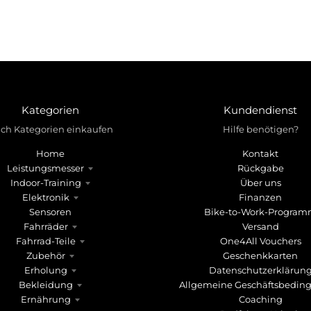
Kategorien
Kundendienst
ch Kategorien einkaufen
Hilfe benötigen?
Home
Kontakt
Leistungsmesser
Rückgabe
Indoor-Training
Über uns
Elektronik
Finanzen
Sensoren
Bike-to-Work-Progra
Fahrräder
Versand
Fahrrad-Teile
One4All Vouchers
Zubehör
Geschenkkarten
Erholung
Datenschutzerklärun
Bekleidung
Allgemeine Geschäftsbedin
Ernährung
Coaching