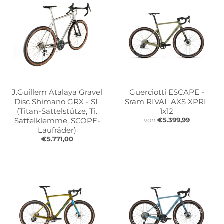
e
e
.
.
g
g
e
e
n
n
e
e
r
r
a
a
J.Guillem Atalaya Gravel
Guerciotti ESCAPE -
l
l
Disc Shimano GRX - SL
Sram RIVAL AXS XPRL
.
.
(Titan-Sattelstütze, Ti.
1x12
l
c
Sattelklemme, SCOPE-
von
€5.399,99
a
u
Laufräder)
n
r
€5.771,00
g
r
u
e
a
n
g
c
e
y
.
.
d
d