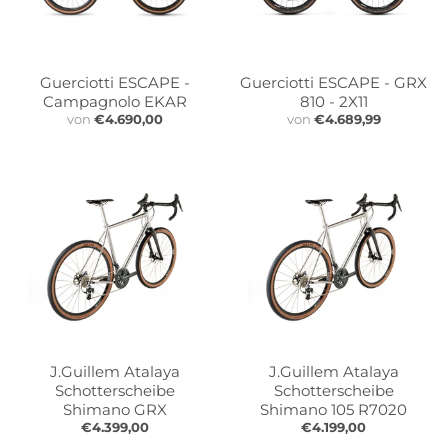
r
r
o
o
p
p
d
d
Guerciotti ESCAPE -
Guerciotti ESCAPE - GRX
o
o
Campagnolo EKAR
810 - 2X11
w
w
von
€4.690,00
von
€4.689,99
n
n
_
_
l
l
a
a
b
b
e
e
l
l
J.Guillem Atalaya
J.Guillem Atalaya
Schotterscheibe
Schotterscheibe
Shimano GRX
Shimano 105 R7020
€4.399,00
€4.199,00