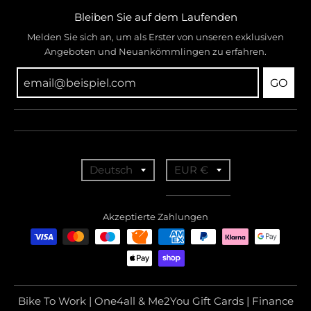
Bleiben Sie auf dem Laufenden
Melden Sie sich an, um als Erster von unseren exklusiven
Angeboten und Neuankömmlingen zu erfahren.
GO
T
T
Deutsch
EUR €
r
r
a
a
Akzeptierte Zahlungen
n
n
s
s
l
l
a
a
Bike To Work | One4all & Me2You Gift Cards | Finance