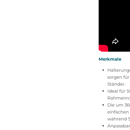
Merkmale
Halterung
sorgen für
Ständer.
Ideal für 
Rahmenroh
Die um 36
einfachen 
während S
Anpassbar