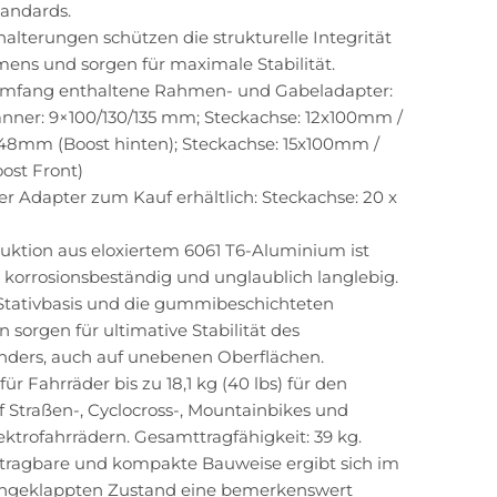
andards.
halterungen schützen die strukturelle Integrität
ens und sorgen für maximale Stabilität.
umfang enthaltene Rahmen- und Gabeladapter:
anner: 9×100/130/135 mm; Steckachse: 12x100mm /
48mm (Boost hinten); Steckachse: 15x100mm /
ost Front)
er Adapter zum Kauf erhältlich: Steckachse: 20 x
uktion aus eloxiertem 6061 T6-Aluminium ist
t, korrosionsbeständig und unglaublich langlebig.
 Stativbasis und die gummibeschichteten
sorgen für ultimative Stabilität des
änders, auch auf unebenen Oberflächen.
für Fahrräder bis zu 18,1 kg (40 lbs) für den
f Straßen-, Cyclocross-, Mountainbikes und
ektrofahrrädern. Gesamttragfähigkeit: 39 kg.
 tragbare und kompakte Bauweise ergibt sich im
geklappten Zustand eine bemerkenswert