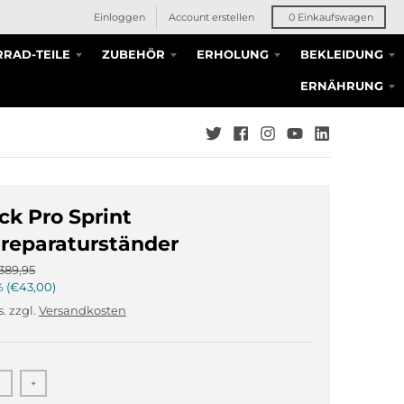
Einloggen
Account erstellen
0
Einkaufswagen
RAD-TEILE
ZUBEHÖR
ERHOLUNG
BEKLEIDUNG
ERNÄHRUNG
k Pro Sprint
reparaturständer
389,95
%
€43,00
. zzgl.
Versandkosten
+