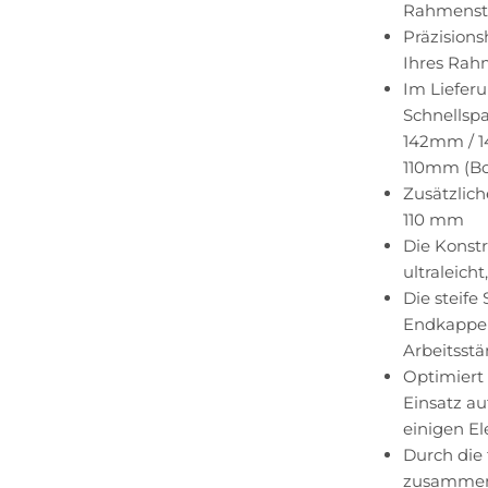
Rahmenst
Präzisions
Ihres Rahm
Im Liefer
Schnellsp
142mm / 1
110mm (Bo
Zusätzlich
110 mm
Die Konstr
ultraleich
Die steife
Endkappen 
Arbeitsst
Optimiert 
Einsatz au
einigen El
Durch die
zusammen