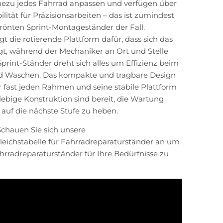
hezu jedes Fahrrad anpassen und verfügen über
ilität für Präzisionsarbeiten – das ist zumindest
rönten Sprint-Montageständer der Fall.
 die rotierende Plattform dafür, dass sich das
t, während der Mechaniker an Ort und Stelle
Sprint-Ständer dreht sich alles um Effizienz beim
d Waschen. Das kompakte und tragbare Design
ür fast jeden Rahmen und seine stabile Plattform
lebige Konstruktion sind bereit, die Wartung
 auf die nächste Stufe zu heben.
Schauen Sie sich unsere
eichstabelle für Fahrradreparaturständer an
um
rradreparaturständer für Ihre Bedürfnisse zu