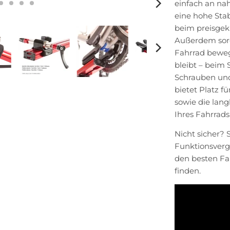
einfach an na
eine hohe Stab
beim preisgek
Außerdem sorgt
Fahrrad beweg
bleibt – beim 
Schrauben un
bietet Platz f
sowie die lang
Ihres Fahrrads
Nicht sicher? 
Funktionsvergl
den besten Fah
finden.