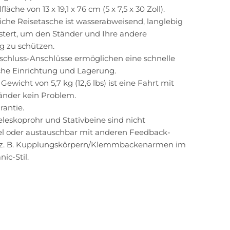
lfläche von 13 x 19,1 x 76 cm (5 x 7,5 x 30 Zoll).
liche Reisetasche ist wasserabweisend, langlebig
stert, um den Ständer und Ihre andere
g zu schützen.
schluss-Anschlüsse ermöglichen eine schnelle
che Einrichtung und Lagerung.
Gewicht von 5,7 kg (12,6 lbs) ist eine Fahrt mit
änder kein Problem.
rantie.
eleskoprohr und Stativbeine sind nicht
l oder austauschbar mit anderen Feedback-
 z. B. Kupplungskörpern/Klemmbackenarmen im
ic-Stil.