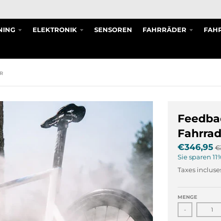
NING
ELEKTRONIK
SENSOREN
FAHRRÄDER
FAHR
R
Feedbac
Fahrrad
€346,95
€
Sie sparen
11
Taxes incluses
MENGE
-