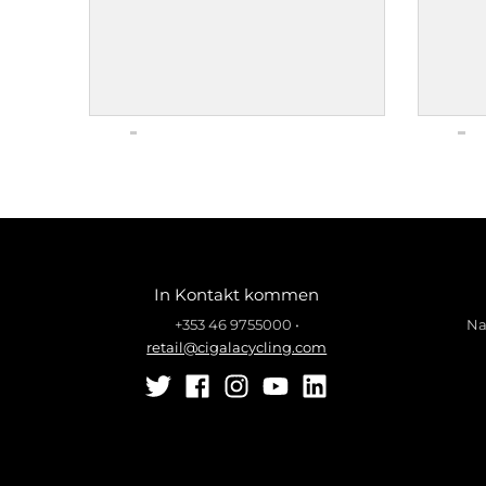
In Kontakt kommen
+353 46 9755000
•
Na
retail@cigalacycling.com