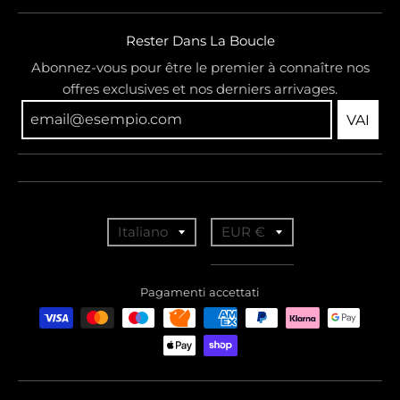
Rester Dans La Boucle
Abonnez-vous pour être le premier à connaître nos
offres exclusives et nos derniers arrivages.
VAI
T
T
Italiano
EUR €
r
r
a
a
Pagamenti accettati
n
n
s
s
l
l
a
a