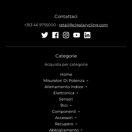
t
t
.
.
g
g
Contattaci
e
e
+353 46 9755000
•
retail@cigalacycling.com
n
n
e
e
r
r
a
a
l
l
Categorie
.
.
Acquista per categorie
l
c
a
u
Home
n
r
Misuratori Di Potenza
g
r
Allenamento Indoor
Elettronica
u
e
Sensori
a
n
Bici
g
c
Componenti
e
y
Accessori
.
.
Recupero
d
d
Abbigliamento