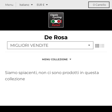
T
T
Italiano
EUR €
Menu
0
Carrello
r
r
a
a
n
n
s
s
l
l
De Rosa
a
a
t
t
i
i
o
o
n
n
MENU COLLEZIONE
m
m
i
i
Siamo spiacenti, non ci sono prodotti in questa
s
s
collezione
s
s
i
i
n
n
g
g
:
:
i
i