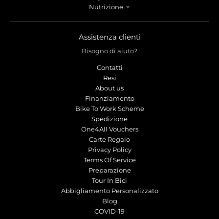
r
r
Nutrizione
o
o
p
p
d
d
Assistenza clienti
o
o
Bisogno di aiuto?
w
w
n
n
Contatti
_
_
Resi
l
l
About us
a
a
Finanziamento
b
b
Bike To Work Scheme
e
e
Spedizione
l
l
One4All Vouchers
Carte Regalo
Privacy Policy
Terms Of Service
Preparazione
Tour In Bici
Abbigliamento Personalizzato
Blog
COVID-19