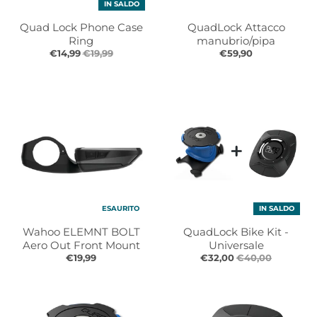
IN SALDO
t
t
.
.
Quad Lock Phone Case
QuadLock Attacco
g
g
Ring
manubrio/pipa
e
e
€14,99
€19,99
€59,90
n
n
e
e
r
r
a
a
l
l
.
.
l
c
a
u
n
r
g
r
ESAURITO
IN SALDO
u
e
Wahoo ELEMNT BOLT
QuadLock Bike Kit -
a
n
Aero Out Front Mount
Universale
g
c
€19,99
€32,00
€40,00
e
y
.
.
d
d