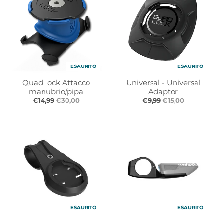
r
r
o
o
p
p
d
d
o
o
w
w
n
n
ESAURITO
ESAURITO
_
_
QuadLock Attacco
Universal - Universal
l
l
manubrio/pipa
Adaptor
a
a
€14,99
€30,00
€9,99
€15,00
b
b
e
e
l
l
ESAURITO
ESAURITO