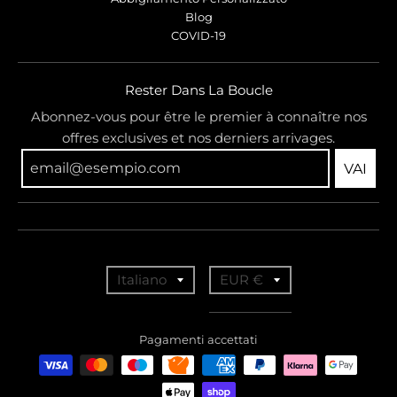
Blog
COVID-19
Rester Dans La Boucle
Abonnez-vous pour être le premier à connaître nos
offres exclusives et nos derniers arrivages.
VAI
T
T
Italiano
EUR €
r
r
a
a
Pagamenti accettati
n
n
s
s