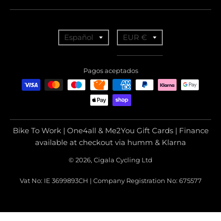
T
T
Español
EUR €
r
r
a
a
Pagos aceptados
n
n
s
s
l
l
a
a
Bike To Work | One4all & Me2You Gift Cards | Finance
t
t
available at checkout via humm & Klarna
i
i
© 2026, Cigala Cycling Ltd
o
o
Vat No: IE 3699893CH | Company Registration No: 675577
n
n
m
m
i
i