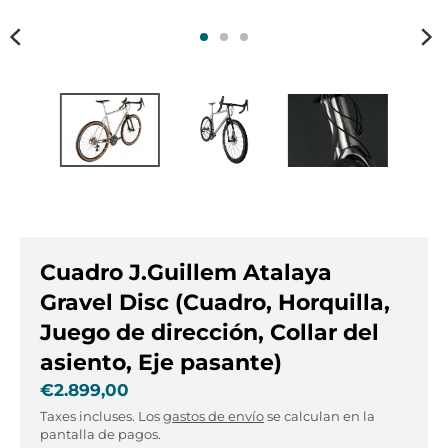
s
s
.
.
g
g
e
e
n
n
e
e
r
r
a
a
l
l
.
.
l
c
a
u
Cuadro J.Guillem Atalaya
n
r
g
r
Gravel Disc (Cuadro, Horquilla,
u
e
Juego de dirección, Collar del
a
n
asiento, Eje pasante)
g
c
e
y
€2.899,00
.
.
Taxes incluses. Los
gastos de envío
se calculan en la
d
d
pantalla de pagos.