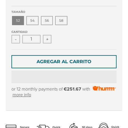
r
r
o
o
TAMAÑO
p
p
d
d
52
54
56
58
o
o
w
w
CANTIDAD
n
n
-
+
_
_
l
l
a
a
AGREGAR AL CARRITO
b
b
e
e
l
l
or 12 monthly payments of
€251.67
with
more info