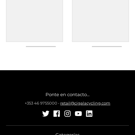
Ponte en contacto...
+353 46 9755000
•
retail@cigalacycling.com
Categorías