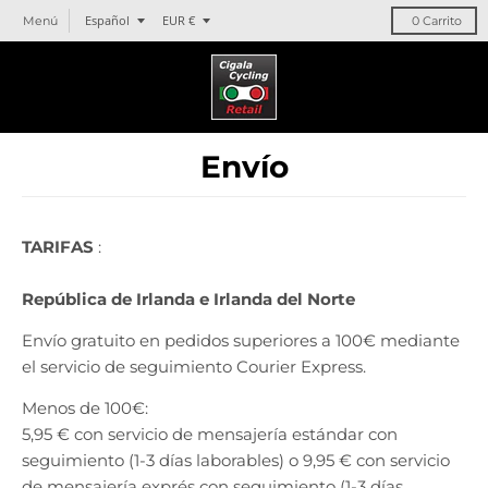
T
T
Español
EUR €
Menú
0
Carrito
r
r
a
a
n
n
s
s
l
l
Envío
a
a
t
t
i
i
o
o
TARIFAS
:
n
n
m
m
República de Irlanda e Irlanda del Norte
i
i
s
s
Envío gratuito en pedidos superiores a 100€ mediante
s
s
el servicio de seguimiento Courier Express.
i
i
n
n
Menos de 100€:
g
g
5,95 € con servicio de mensajería estándar con
:
:
seguimiento (1-3 días laborables) o 9,95 € con servicio
e
e
de mensajería exprés con seguimiento
(1-3 días