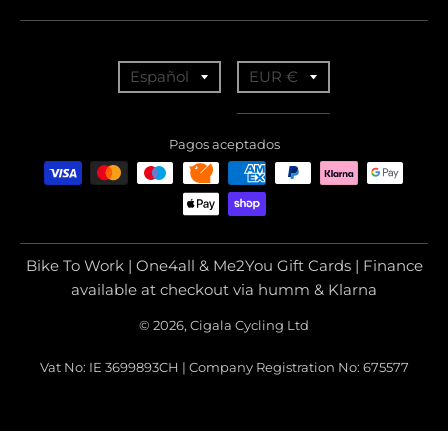
T
T
Español
EUR €
r
r
a
a
Pagos aceptados
n
n
s
s
l
l
a
a
Bike To Work | One4all & Me2You Gift Cards | Finance
t
t
available at checkout via humm & Klarna
i
i
© 2026, Cigala Cycling Ltd
o
o
Vat No: IE 3699893CH | Company Registration No: 675577
n
n
m
m
i
i