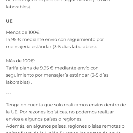
s
s
laborables).
.
.
g
g
UE
e
e
n
n
Menos de 100€:
e
e
14,95 € mediante envío con seguimiento por
r
r
mensajería estándar (3-5 días laborables).
a
a
l
l
Más de 100€:
.
.
Tarifa plana de 9,95 € mediante envío con
l
c
a
u
seguimiento por mensajería estándar
(3-5 días
n
r
laborables)
.
g
r
---
u
e
a
n
Tenga en cuenta que solo realizamos envíos dentro de
g
c
la UE. Por razones logísticas, no podemos realizar
e
y
envíos a algunos países o regiones.
.
.
Además, en algunos países, regiones o islas remotas o
d
d