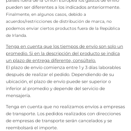
países fuera de la Unión Europea los gastos de envío
r
r
o
o
pueden ser diferentes a los indicados anteriormente.
p
p
Finalmente, en algunos casos, debido a
d
d
acuerdos/restricciones de distribución de marca, no
o
o
podemos enviar ciertos productos fuera de la República
w
w
de Irlanda.
n
n
_
_
Tenga en cuenta que los tiempos de envío son solo un
l
l
promedio. Si en la descripción del producto se indica
a
a
un plazo de entrega diferente, consúltelo.
b
b
El plazo de envío comienza entre 1 y 3 días laborables
e
e
después de realizar el pedido. Dependiendo de su
l
l
ubicación, el plazo de envío puede ser superior o
inferior al promedio y depende del servicio de
mensajería.
Tenga en cuenta que no realizamos envíos a empresas
de transporte. Los pedidos realizados con direcciones
de empresas de transporte serán cancelados y se
reembolsará el importe.