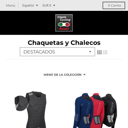
T
T
Español
EUR €
Menú
0
Carrito
r
r
a
a
n
n
s
s
l
l
Chaquetas y Chalecos
a
a
t
t
i
i
o
o
n
n
m
m
MENÚ DE LA COLECCIÓN
i
i
s
s
s
s
i
i
n
n
g
g
:
:
e
e