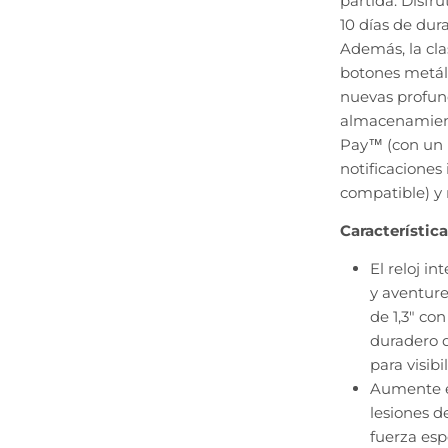
partida. Disfr
10 días de dur
Además, la cla
botones metál
nuevas profun
almacenamient
Pay™ (con un 
notificaciones
compatible) y
Característica
El reloj i
y aventur
de 1,3" con
duradero d
para visib
Aumente el
lesiones d
fuerza esp