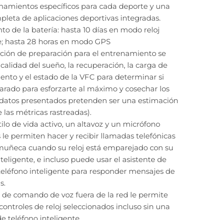
enamientos específicos para cada deporte y una
eta de aplicaciones deportivas integradas.
o de la batería: hasta 10 días en modo reloj
e; hasta 28 horas en modo GPS
ción de preparación para el entrenamiento se
 calidad del sueño, la recuperación, la carga de
nto y el estado de la VFC para determinar si
arado para esforzarte al máximo y cosechar los
s datos presentados pretenden ser una estimación
 las métricas rastreadas).
tilo de vida activo, un altavoz y un micrófono
 le permiten hacer y recibir llamadas telefónicas
muñeca cuando su reloj está emparejado con su
nteligente, e incluso puede usar el asistente de
teléfono inteligente para responder mensajes de
s.
 de comando de voz fuera de la red le permite
controles de reloj seleccionados incluso sin una
e teléfono inteligente