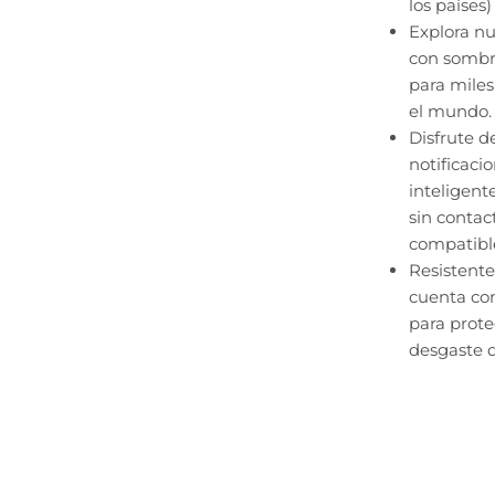
los países)
Explora n
con sombr
para miles
el mundo.
Disfrute d
notificaci
inteligen
sin conta
compatible
Resistente 
cuenta con
para prote
desgaste d