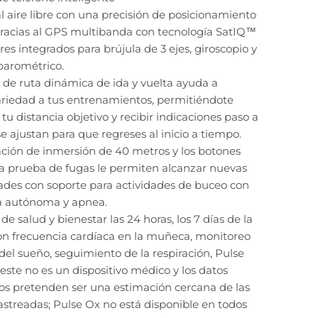
 aire libre con una precisión de posicionamiento
gracias al GPS multibanda con tecnología SatIQ™
es integrados para brújula de 3 ejes, giroscopio y
barométrico.
 de ruta dinámica de ida y vuelta ayuda a
ariedad a tus entrenamientos, permitiéndote
 tu distancia objetivo y recibir indicaciones paso a
e ajustan para que regreses al inicio a tiempo.
cación de inmersión de 40 metros y los botones
a prueba de fugas le permiten alcanzar nuevas
des con soporte para actividades de buceo con
a autónoma y apnea.
de salud y bienestar las 24 horas, los 7 días de la
n frecuencia cardíaca en la muñeca, monitoreo
el sueño, seguimiento de la respiración, Pulse
este no es un dispositivo médico y los datos
os pretenden ser una estimación cercana de las
astreadas; Pulse Ox no está disponible en todos