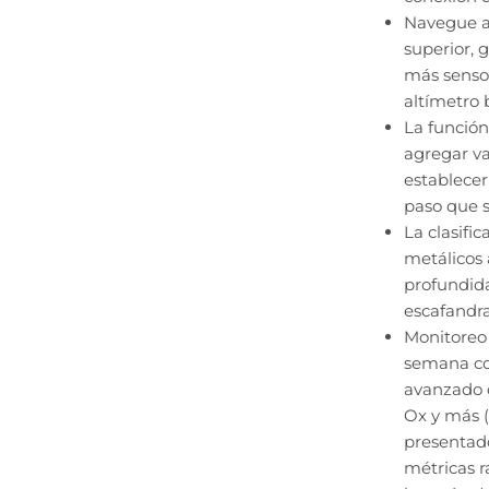
Navegue al
superior, 
más sensor
altímetro 
La función
agregar v
establecer
paso que s
La clasifi
metálicos 
profundida
escafandr
Monitoreo 
semana co
avanzado d
Ox y más (
presentad
métricas r