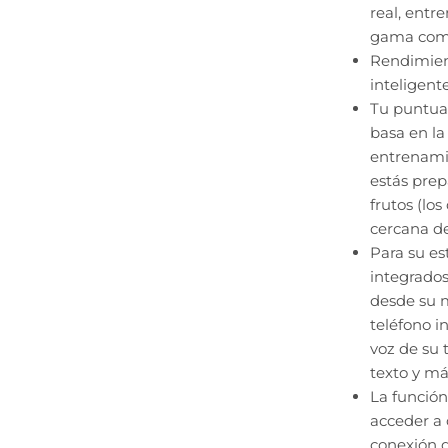
real, entr
gama compl
Rendimient
inteligent
Tu puntua
basa en la
entrenamie
estás prep
frutos (lo
cercana de
Para su es
integrados
desde su 
teléfono i
voz de su 
texto y má
La función
acceder a 
conexión d