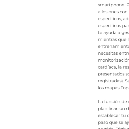
smartphone. Po
a lesiones con
específicos, 
específicos pa
te ayuda a gest
mientras que l
entrenamiento
necesitas ent
monitorización
cardíaca, la re
presentados so
registradas). 
los mapas Topo
La función de 
planificación 
establecer tu d
paso que se aj