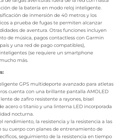
uta de largas aventuras fuera de la red con hasta
ación de la batería en modo reloj inteligente.
sificación de inmersión de 40 metros y los
icos a prueba de fugas te permiten alcanzar
didades de aventura. Otras funciones incluyen
o de música, pagos contactless con Garmin
país y una red de pago compatibles),
 inteligentes (se requiere un smartphone
 mucho más.
s:
nteligente GPS multideporte avanzado para atletas
eros cuenta con una brillante pantalla AMOLED
 lente de zafiro resistente a rayones, bisel
e acero o titanio y una linterna LED incorporada
ilidad nocturna.
 rendimiento, la resistencia y la resistencia a las
e su cuerpo con planes de entrenamiento de
ecíficos, seguimiento de la resistencia en tiempo