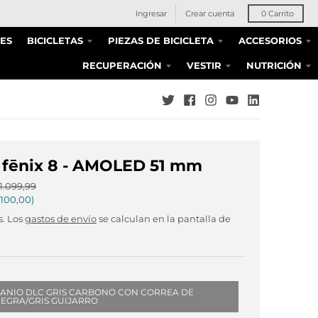
Ingresar
Crear cuenta
0
Carrito
ES
BICICLETAS
PIEZAS DE BICICLETA
ACCESORIOS
RECUPERACIÓN
VESTIR
NUTRICIÓN
 fēnix 8 - AMOLED 51 mm
1.099,99
100,00
s. Los
gastos de envío
se calculan en la pantalla de
ITANIO DLC GRIS CARBONO CON CORREA DE
NEGRA/GRIS GUIJARRO