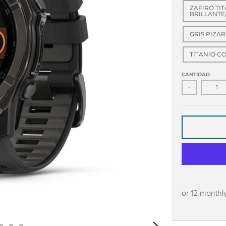
ZAFIRO TI
BRILLANTE
GRIS PIZA
TITANIO C
CANTIDAD
-
or 12 monthl